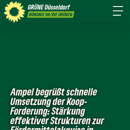
ktion
Stadtbezirke
Termine
Mitmachen
GRÜNE
Düsseldorf
GRÜNFUNK
Presse
Kontakt
BÜNDNIS 90/DIE GRÜNEN
Ampel begrüßt schnelle
Umsetzung der Koop-
Forderung: Stärkung
effektiver Strukturen zur
Fördermittelakquise in