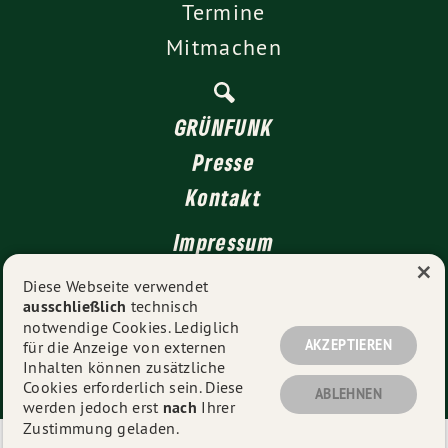
Termine
Mitmachen
GRÜNFUNK
Presse
Kontakt
Impressum
×
Datenschutz
Diese Webseite verwendet
ausschließlich
technisch
notwendige Cookies. Lediglich
AKZEPTIEREN
für die Anzeige von externen
© 2026
GRÜNE Düsseldorf
- Alle Rechte vorbehalten.
Inhalten können zusätzliche
Cookies erforderlich sein. Diese
ABLEHNEN
werden jedoch erst
nach
Ihrer
Zustimmung geladen.
Eine schnelle 🚀 und mobiloptimierte 📱 Webseite der