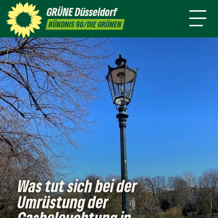
ktion
Stadtbezirke
Termine
Mitmachen
GRÜNE
Düsseldorf
GRÜNFUNK
Presse
Kontakt
BÜNDNIS 90/DIE GRÜNEN
Was tut sich bei der
Umrüstung der
Gasbeleuchtung in