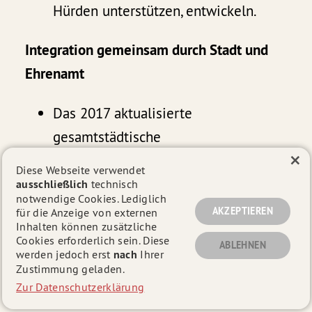
Hürden unterstützen, entwickeln.
Integration gemeinsam durch Stadt und
Ehrenamt
Das 2017 aktualisierte
gesamtstädtische
×
Integrationskonzept
, das einen
Diese Webseite verwendet
gemeinsamen Orientierungsrahmen
ausschließlich
technisch
notwendige Cookies. Lediglich
für Integrationsarbeit schafft und
AKZEPTIEREN
für die Anzeige von externen
Inhalten können zusätzliche
Handlungsanweisungen formuliert,
Cookies erforderlich sein. Diese
ABLEHNEN
wollen wir weiterhin gemeinsam mit
werden jedoch erst
nach
Ihrer
Zustimmung geladen.
Haupt- und Ehrenamtlichen Schritt
Zur Datenschutzerklärung
für Schritt umsetzen und