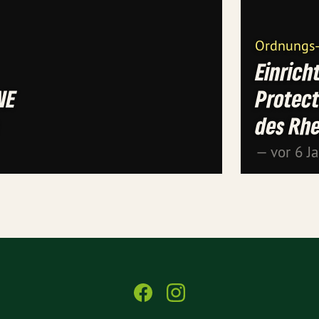
Ordnungs-
Einrich
NE
Protect
des Rhe
— vor 6 J