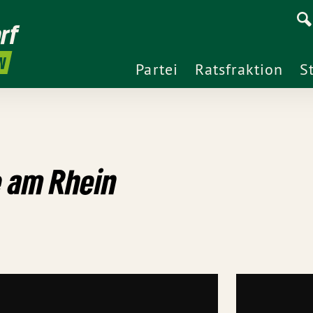
rf
N
Partei
Ratsfraktion
S
e am Rhein