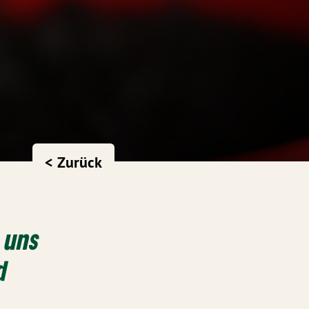
< Zurück
s uns
d