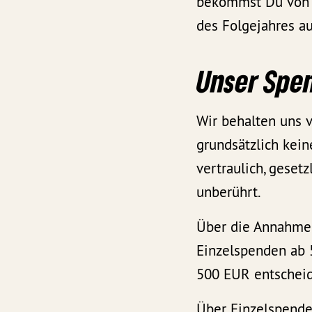
bekommst Du von d
des Folgejahres au
Unser Spe
Wir behalten uns 
grundsätzlich kei
vertraulich, geset
unberührt.
Über die Annahme 
Einzelspenden ab 
500 EUR entscheid
Über Einzelspende