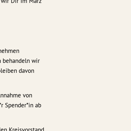
wir Dir im März
r nehmen
n behandeln wir
bleiben davon
 Annahme von
r Spender*in ab
den Kreisvorstand