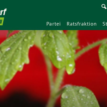
rf
N
Partei
Ratsfraktion
S