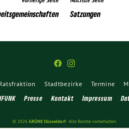
Vorherige Seite
Nächste Seite
beitsgemeinschaften
Satzungen
Ratsfraktion
Stadtbezirke
Termine
M
NFUNK
Presse
Kontakt
Impressum
Da
© 2026
GRÜNE Düsseldorf
- Alle Rechte vorbehalten.