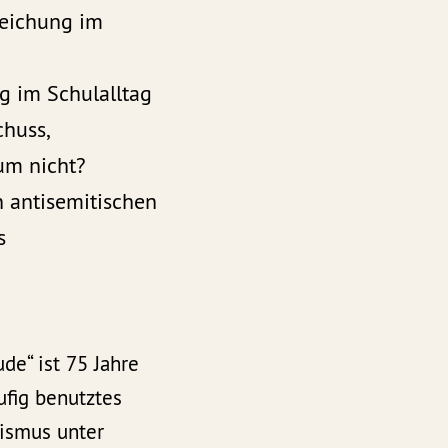
reichung im
g im Schulalltag
huss,
rum nicht?
 antisemitischen
s
de“ ist 75 Jahre
fig benutztes
tismus unter