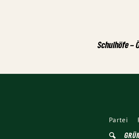
Schulhöfe – Ö
Partei
GRÜ