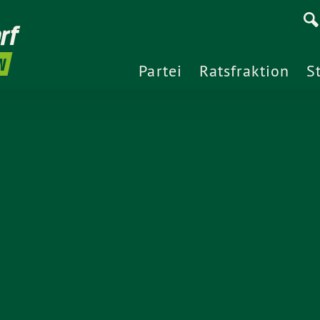
rf
N
Partei
Ratsfraktion
S