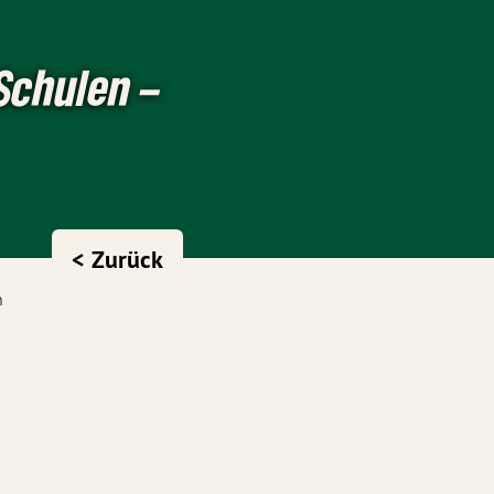
Schulen –
< Zurück
n