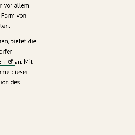
r vor allem
r Form von
ten.
en, bietet die
orfer
en“
an. Mit
hme dieser
sion des
fler