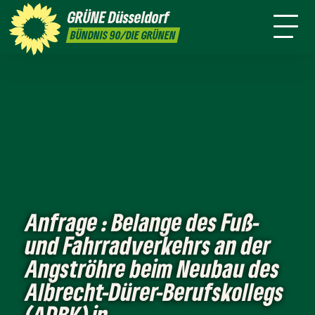
ktion
Stadtbezirke
Termine
Mitmachen
GRÜNE
Düsseldorf
GRÜNFUNK
Jobs
Presse
Kontakt
BÜNDNIS 90/DIE GRÜNEN
Anfrage : Belange des Fuß-
und Fahrradverkehrs an der
Angströhre beim Neubau des
Albrecht-Dürer-Berufskollegs
(ADBK) in