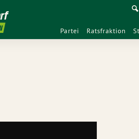
rf
N
Partei
Ratsfraktion
S