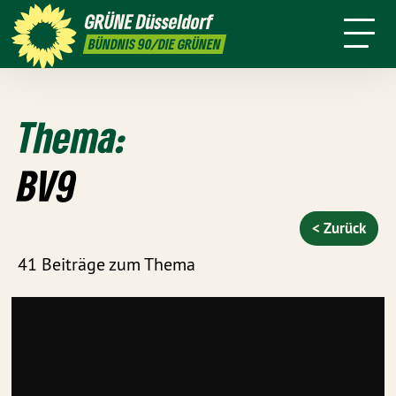
ktion
Stadtbezirke
Termine
Mitmachen
GRÜNE
Düsseldorf
GRÜNFUNK
Jobs
Presse
Kontakt
BÜNDNIS 90/DIE GRÜNEN
Thema:
BV9
< Zurück
41 Beiträge zum Thema