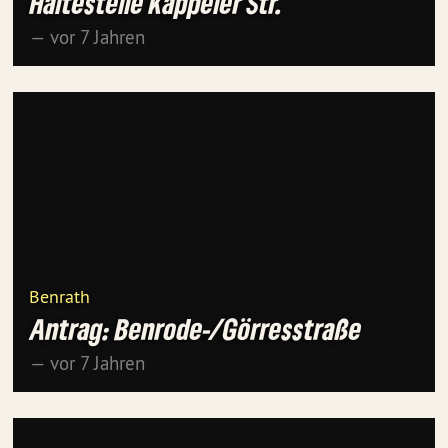
Haltestelle Kappeler Str.
— vor 7 Jahren
Benrath
Antrag: Benrode-/Görresstraße
— vor 7 Jahren