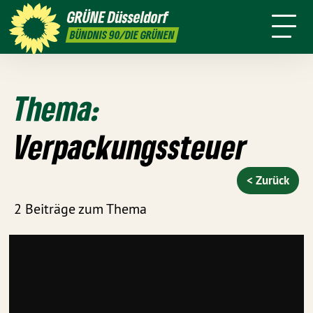
ktion
Stadtbezirke
Termine
Mitmachen
GRÜNE
Düsseldorf
GRÜNFUNK
Presse
Kontakt
BÜNDNIS 90/DIE GRÜNEN
Thema:
Verpackungssteuer
< Zurück
2 Beiträge zum Thema