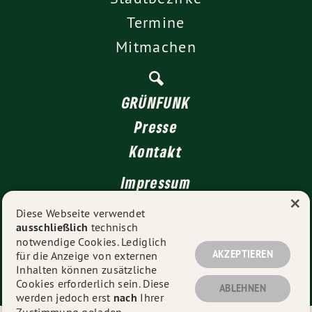
Termine
Mitmachen
GRÜNFUNK
Presse
Kontakt
Impressum
×
Datenschutz
Diese Webseite verwendet
ausschließlich
technisch
notwendige Cookies. Lediglich
AKZEPTIEREN
für die Anzeige von externen
© 2026
GRÜNE Düsseldorf
- Alle Rechte vorbehalten.
Inhalten können zusätzliche
Cookies erforderlich sein. Diese
ABLEHNEN
werden jedoch erst
nach
Ihrer