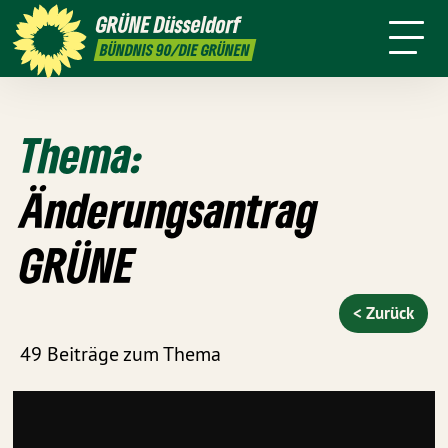
ktion
Stadtbezirke
Termine
Mitmachen
GRÜNE
Düsseldorf
GRÜNFUNK
Presse
Kontakt
BÜNDNIS 90/DIE GRÜNEN
Thema:
Änderungsantrag
GRÜNE
< Zurück
49 Beiträge zum Thema